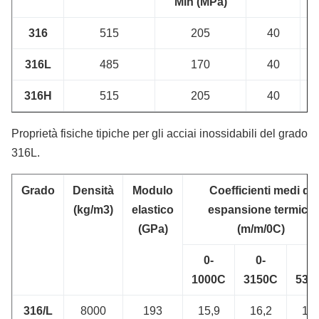
Min (MPa)
316
515
205
40
316L
485
170
40
316H
515
205
40
Proprietà fisiche tipiche per gli acciai inossidabili del grado
316L.
Grado
Densità
Modulo
Coefficienti medi di
(kg/m3)
elastico
espansione termica
(GPa)
(m/m/0C)
0-
0-
0-
1000C
3150C
538
316/L
8000
193
15,9
16,2
17,