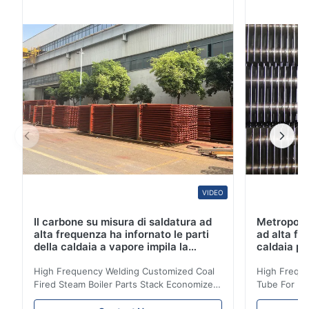
saldata di nominale-parete-spessore, dell'acciaio
austenitico per la corrosione-resistenza di generale e
basso o il servizio ad alta temperatura. A ...
VIDEO
Il carbone su misura di saldatura ad
Metropolit
alta frequenza ha infornato le parti
ad alta fr
della caldaia a vapore impila la
caldaia pe
bobina dell'economizzatore
dell'econ
High Frequency Welding Customized Coal
High Freque
Fired Steam Boiler Parts Stack Economizer
Tube For Ec
Coil Boiler economizer Boiler Economizer is
economizer 