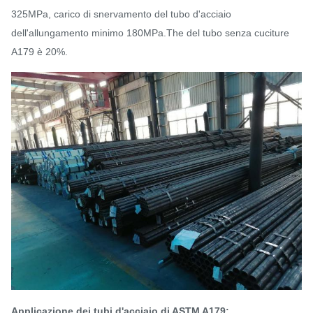
325MPa, carico di snervamento del tubo d'acciaio
dell'allungamento minimo 180MPa.The del tubo senza cuciture
A179 è 20%.
Applicazione dei tubi d'acciaio di ASTM A179: