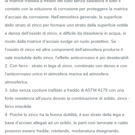
la matrice trafilata a freddo del tubo senza saldatura e tutto il
contatto con la soluzione di corrosione per proteggere la matrice
d'acciaio da corrosione. Nell'atmosfera generale, la superficie
dello strato di zinco per formare uno strato della superficie sottile
e densa dell'ossido di zinco, è difficile da dissolversi in acqua, in
modo dalla matrice d'acciaio svolge un ruolo protettivo. Se
l'ossido di zinco ed altre componenti dell'atmosfera produrre il
sale insolubile dello zinco, l'effetto anticorrosivo è più desiderabili.
2. Con ferro - strato in lega di zinco, combinato con denso e con
l'anticorrosivo unico in atmosfera marina ed atmosfera
atmosferica.
3. tubo senza cuciture trafilato a freddo di ASTM A179 con una
forte resistenza all'usura dovuto la combinazione di solido, zinco -
ferro miscibile.
4. Poiché lo zinco ha la buona duttilità, il suo strato della lega e
base d'acciaio allegati ad un solido, le parti così laminate a caldo
possono essere fredde, rotolando, modanatura disegnando,