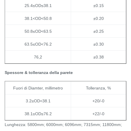
25.4≤OD≤38.1
±0.15
38.1<OD<50.8
±0.20
50.8≤OD<63.5
±0.25
63.5≤OD<76.2
±0.30
76,2
±0.38
Spessore & tolleranza della parete
Fuori di Diamter, millimetro
Tolleranza, %
3.2≤OD<38.1
+20/-0
38.1≤OD≤76.2
+22/-0
Lunghezza: 5800mm; 6000mm; 6096mm; 7315mm; 11800mm;