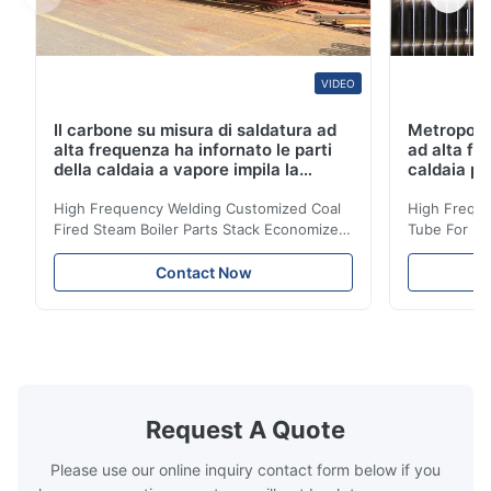
VIDEO
Il carbone su misura di saldatura ad
Metropolit
alta frequenza ha infornato le parti
ad alta fr
della caldaia a vapore impila la
caldaia pe
bobina dell'economizzatore
dell'econ
High Frequency Welding Customized Coal
High Freque
Fired Steam Boiler Parts Stack Economizer
Tube For Ec
Coil Boiler economizer Boiler Economizer is
economizer 
the energy improving device that helps to
energy impr
Contact Now
reduce the cost of operation by saving the
reduce the 
fuel. The economizer in Boiler tends to
fuel. The ec
make the system more energy efficient. In
make the sy
boilers, economizers are generally
boilers, ec
designed to exchange heat with the fluid,
designed to
generally water. The exhaust from the
generally w
boilers is generally in the temperature
boilers is g
Request A Quote
range of 200°C – 250°C, so there
range of 20
huge
Please use our online inquiry contact form below if you