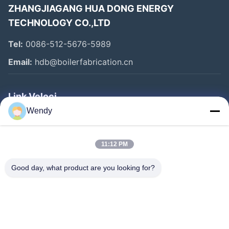
ZHANGJIAGANG HUA DONG ENERGY
TECHNOLOGY CO.,LTD
Tel:
0086-512-5676-5989
Email:
hdb@boilerfabrication.cn
Link Veloci
Wendy
Casa
Prodotti
11:12 PM
Circa Noi
Good day, what product are you looking for?
Giro Della Fabbrica
Controllo Di Qualità
Contattici
Richieda Una Citazione