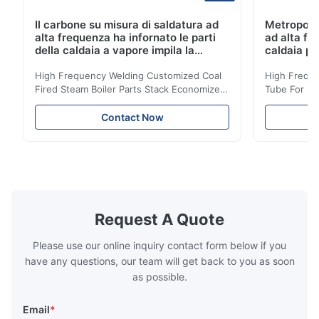
Il carbone su misura di saldatura ad
Metropolit
alta frequenza ha infornato le parti
ad alta fr
della caldaia a vapore impila la
caldaia pe
bobina dell'economizzatore
dell'econ
High Frequency Welding Customized Coal
High Freque
Fired Steam Boiler Parts Stack Economizer
Tube For Ec
Coil Boiler economizer Boiler Economizer is
economizer 
the energy improving device that helps to
energy impr
Contact Now
reduce the cost of operation by saving the
reduce the 
fuel. The economizer in Boiler tends to
fuel. The ec
make the system more energy efficient. In
make the sy
boilers, economizers are generally
boilers, ec
designed to exchange heat with the fluid,
designed to
generally water. The exhaust from the
generally w
boilers is generally in the temperature
boilers is g
Request A Quote
range of 200°C – 250°C, so there
range of 20
huge
Please use our online inquiry contact form below if you
have any questions, our team will get back to you as soon
as possible.
Email
*