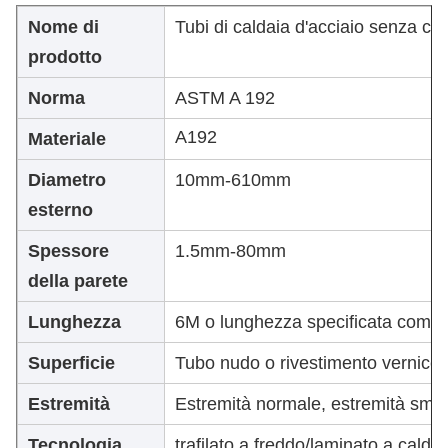
Nome di
Tubi di caldaia d'acciaio senza cu
prodotto
Norma
ASTM A 192
A192
Materiale
Diametro
10mm-610mm
esterno
Spessore
1.5mm-80mm
della parete
Lunghezza
6M o lunghezza specificata come r
Superficie
Tubo nudo o rivestimento vernice/
Estremità
Estremità normale, estremità smu
Tecnologia
trafilato a freddo/laminato a caldo