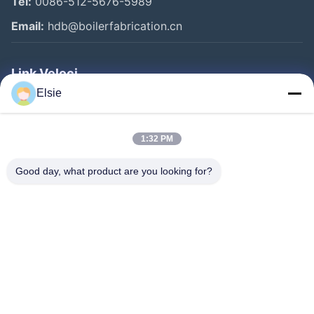
Tel:
0086-512-5676-5989
Email:
hdb@boilerfabrication.cn
Link Veloci
Elsie
Casa
Prodotti
1:32 PM
Circa Noi
Good day, what product are you looking for?
Giro Della Fabbrica
Controllo Di Qualità
Contattici
Richieda Una Citazione
Follow Us