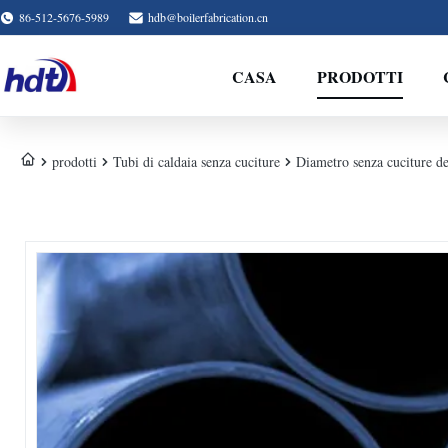
86-512-5676-5989
hdb@boilerfabrication.cn
CASA
PRODOTTI
prodotti
Tubi di caldaia senza cuciture
Diametro senza cuciture de