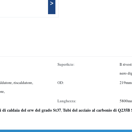
>
Superficie:
Il rive
nero di
ldatore, riscaldatore,
OD:
219mm
ore,
Lunghezza:
5800m
i di caldaia del erw del grado St37
Tubi del acciaio al carbonio di Q235B 
,