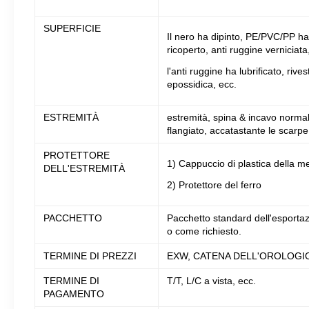
SUPERFICIE
Il nero ha dipinto, PE/PVC/PP ha
ricoperto, anti ruggine verniciata
l'anti ruggine ha lubrificato, riv
epossidica, ecc.
ESTREMITÀ
estremità, spina & incavo normali
flangiato, accatastante le scarpe
PROTETTORE
1) Cappuccio di plastica della m
DELL'ESTREMITÀ
2) Protettore del ferro
PACCHETTO
Pacchetto standard dell'esportazion
o come richiesto.
TERMINE DI PREZZI
EXW, CATENA DELL'OROLOGIO, 
TERMINE DI
T/T, L/C a vista, ecc.
PAGAMENTO