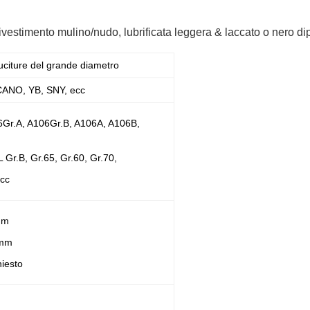
rivestimento mulino/nudo, lubrificata leggera & laccato o nero dip
cuciture del grande diametro
CANO, YB, SNY, ecc
6Gr.A, A106Gr.B, A106A, A106B,
Gr.B, Gr.65, Gr.60, Gr.70,
ecc
mm
0mm
iesto