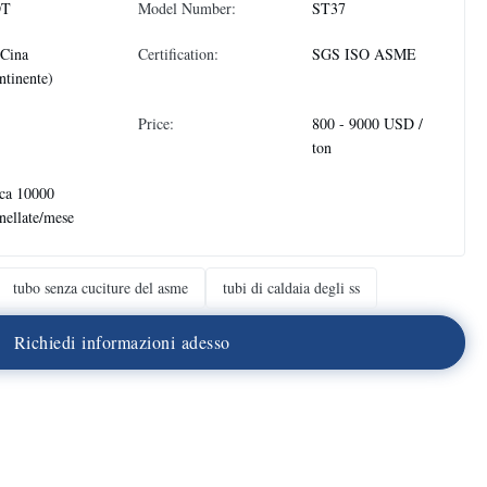
DT
Model Number:
ST37
 Cina
Certification:
SGS ISO ASME
ntinente)
Price:
800 - 9000 USD /
ton
ca 10000
nellate/mese
tubo senza cuciture del asme
tubi di caldaia degli ss
R
i
c
h
i
e
d
i
i
n
f
o
r
m
a
z
i
o
n
i
a
d
e
s
s
o