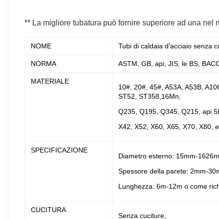
** La migliore tubatura può fornire superiore ad una nel 
NOME
Tubi di caldaia d'acciaio senza 
NORMA
ASTM, GB, api, JIS, le BS, BAC
MATERIALE
10#, 20#, 45#, A53A, A53B, A10
ST52, ST358,16Mn,
Q235, Q195, Q345, Q215, api 5L 
X42, X52, X60, X65, X70, X80, 
SPECIFICAZIONE
Diametro esterno: 15mm-1626
Spessore della parete: 2mm-3
Lunghezza: 6m-12m o come rich
CUCITURA
Senza cuciture,