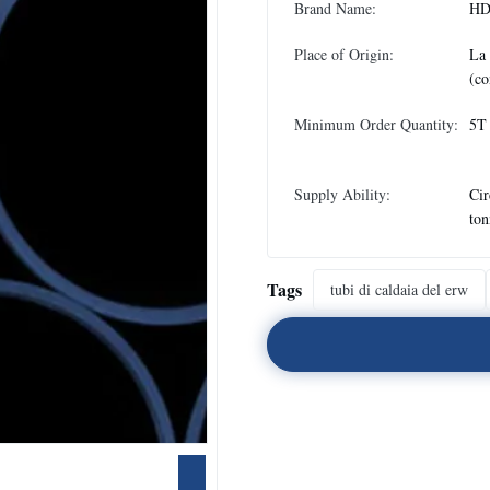
Brand Name:
H
Place of Origin:
La
(co
Minimum Order Quantity:
5T
Supply Ability:
Cir
ton
Tags
tubi di caldaia del erw