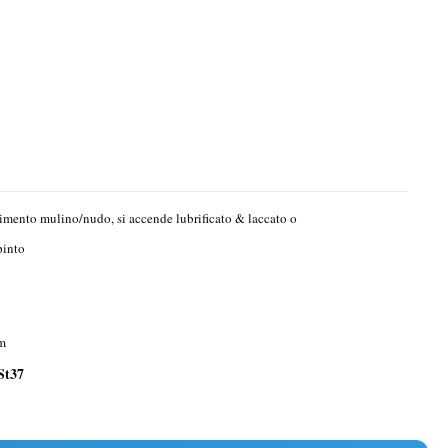
stimento mulino/nudo, si accende lubrificato & laccato o
pinto
m
St37