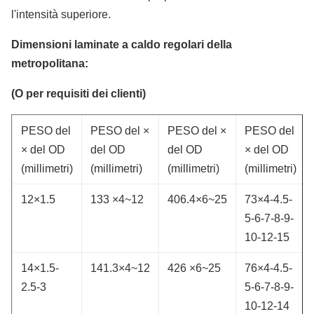
l'intensità superiore.
Dimensioni laminate a caldo regolari della
metropolitana:
(O per requisiti dei clienti)
PESO del
PESO del ×
PESO del ×
PESO del
× del OD
del OD
del OD
× del OD
(millimetri)
(millimetri)
(millimetri)
(millimetri)
12×1.5
133 ×4~12
406.4×6~25
73×4-4.5-
5-6-7-8-9-
10-12-15
14×1.5-
141.3×4~12
426 ×6~25
76×4-4.5-
2.5-3
5-6-7-8-9-
10-12-14