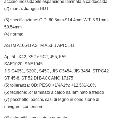
acciaio inossidabile espansione laminata a caldo/calda
(2) marca: Jiangsu HDT
(3) specificazione: O.D: 60.3mm-914.4mm W.T: 3.91mm-
59.54mm
(4) norma:
ASTM A106-B ASTM A53-B API 5L-B
Api 5L, X42, X52 e 5CT, J55, K55
SAE1020, SAE1045
JIS G4051, S20C, S45C, JIS G3454, JIS 3454, STPG42
ST 45-8, ST 52 DI BACCANO 17175
(5) tolleranza: OD: PESO +1%/-1%: +12,5%/-10%
(6) tecniche: .or laminato a caldo ha laminato a freddo
(7) pacchetto: pacchi, casi di legno in condizione di
navigare, contenitore
(8) estremità: smussato o normale