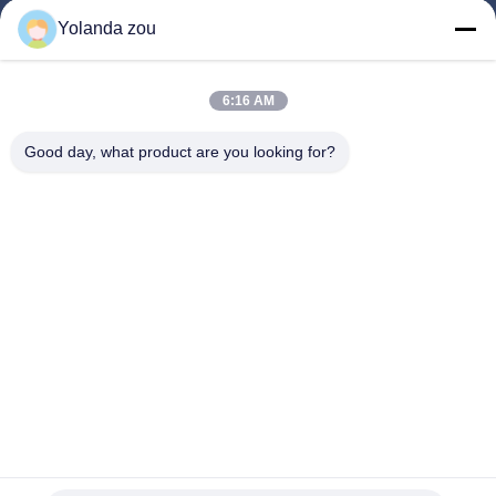
Yolanda zou
Casa
Prodotti
6:16 AM
Circa Noi
Good day, what product are you looking for?
Giro Della Fabbrica
Controllo Di Qualità
Contattici
Richieda Una Citazione
Follow Us