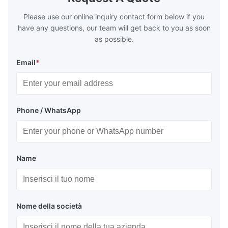
range of 200°C – 250°C, so there
range of 20
huge
Please use our online inquiry contact form below if you
have any questions, our team will get back to you as soon
as possible.
Email
*
Phone / WhatsApp
Name
Nome della società