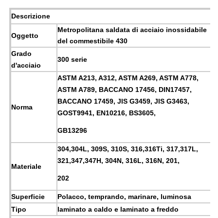
Descrizione
Metropolitana saldata di acciaio inossidabile
Oggetto
del commestibile 430
Grado
300 serie
d'acciaio
ASTM A213, A312, ASTM A269, ASTM A778,
ASTM A789, BACCANO 17456, DIN17457,
BACCANO 17459, JIS G3459, JIS G3463,
Norma
GOST9941, EN10216, BS3605,
GB13296
304,304L, 309S, 310S, 316,316Ti, 317,317L,
321,347,347H, 304N, 316L, 316N, 201,
Materiale
202
Superficie
Polacco, temprando, marinare, luminosa
Tipo
laminato a caldo e laminato a freddo