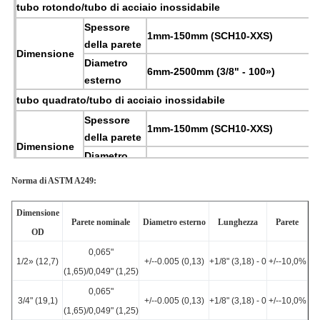
tubo rotondo/tubo di acciaio inossidabile
Spessore
1mm-150mm (SCH10-XXS)
della parete
Dimensione
Diametro
6mm-2500mm (3/8" - 100»)
esterno
tubo quadrato/tubo di acciaio inossidabile
Spessore
1mm-150mm (SCH10-XXS)
della parete
Dimensione
Diametro
4mm*4mm-800mm*800mm
esterno
Norma di ASTM A249:
tubo rettangolare/tubo di acciaio inossidabile
Spessore
Dimensione
1mm-150mm (SCH10-XXS)
Parete nominale
Diametro esterno
Lunghezza
Parete
della parete
OD
Diametro
0,065"
Dimensione
6mm-2500mm (3/8" - 100»)
1/2» (12,7)
+/--0.005 (0,13)
+1/8" (3,18) - 0
+/--10,0%
esterno
(1,65)/0,049" (1,25)
4000mm, 5800mm, 6000mm,
0,065"
Lunghezza
3/4" (19,1)
+/--0.005 (0,13)
12000mm, o come richiedono
+1/8" (3,18) - 0
+/--10,0%
(1,65)/0,049" (1,25)