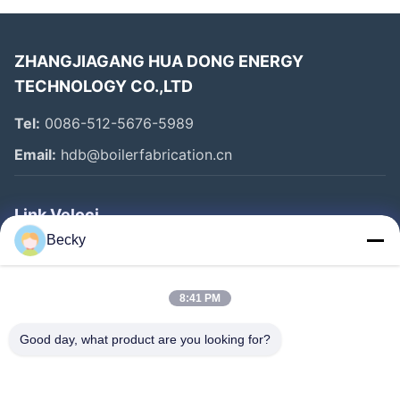
ZHANGJIAGANG HUA DONG ENERGY
TECHNOLOGY CO.,LTD
Tel:
0086-512-5676-5989
Email:
hdb@boilerfabrication.cn
Link Veloci
Becky
Casa
Prodotti
8:41 PM
Circa Noi
Good day, what product are you looking for?
Giro Della Fabbrica
Controllo Di Qualità