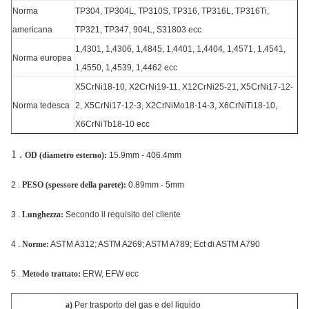
Norma
TP304, TP304L, TP310S, TP316, TP316L, TP316Ti,
americana
TP321, TP347, 904L, S31803 ecc
1,4301, 1,4306, 1,4845, 1,4401, 1,4404, 1,4571, 1,4541,
Norma europea
1,4550, 1,4539, 1,4462 ecc
X5CrNi18-10, X2CrNi19-11, X12CrNi25-21, X5CrNi17-12-
Norma tedesca
2, X5CrNi17-12-3, X2CrNiMo18-14-3, X6CrNiTi18-10,
X6CrNiTb18-10 ecc
1 .
OD (diametro esterno):
15.9mm - 406.4mm
2 .
PESO (spessore della parete):
0.89mm - 5mm
3 .
Lunghezza:
Secondo il requisito del cliente
4 .
Norme:
ASTM A312; ASTM A269; ASTM A789; Ect di ASTM A790
5 .
Metodo trattato:
ERW, EFW ecc
a)
Per trasporto del gas e del liquido